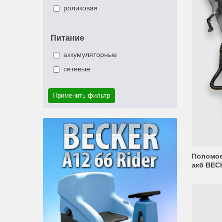
роликовая
Питание
аккумуляторные
сетевые
Применить фильтр
Поломое
акб BECK