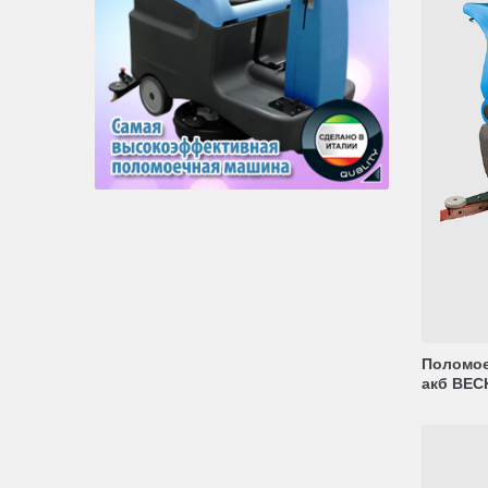
Поломое
акб BECK