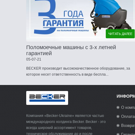
ЧИТАТЬ ДАЛЕЕ
Поломоечные машины с 3-х летней
гарантией
05-07-21
BECKER производит высококачественное оборудование, за
которое несет ответственность в виде беспла...
ИНФОР
О комп
Компания «Becker-Ukraine» является частью
Оплата
международного холдинга Becker. Becker - это
Возвра
всегда широкий ассортимент товаров,
техническое обслуживание до и после
Гарант