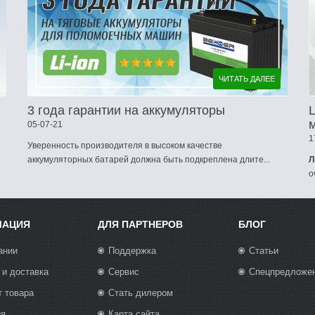
ЧИТАТЬ ДАЛЕЕ
3 года гарантии на аккумуляторы
05-07-21
1
Уверенность производителя в высоком качестве
аккумуляторных батарей должна быть подкреплена длите...
Л
о
МАЦИЯ
ДЛЯ ПАРТНЕРОВ
БЛОГ
ании
Поддержка
Статьи
 и доставка
Сервис
Спецпредложе
т товара
Стать дилером
ия
Карта сайта