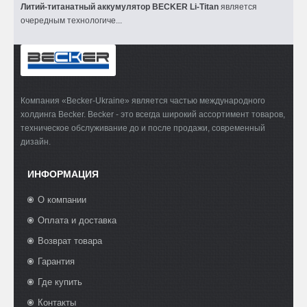
Литий-титанатный аккумулятор BECKER Li-Titan
является
очередным технологиче...
Компания «Becker-Ukraine» является частью международного
холдинга Becker. Becker - это всегда широкий ассортимент товаров,
техническое обслуживание до и после продажи, современный
дизайн.
ИНФОРМАЦИЯ
О компании
Оплата и доставка
Возврат товара
Гарантия
Где купить
Контакты