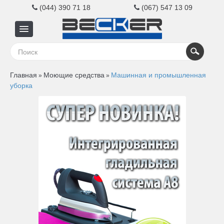
(044) 390 71 18
(067) 547 13 09
Главная
Главная
Моющие средства
Машинная и промышленная
»
»
Для
уборка
бизнеса
Для
дома
Контакты