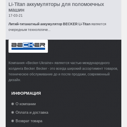
Li-Titan аккумуляторы для поломоечных
машин
17-03-21
Литий-титанатный аккумулятор BECKER Li-Titan
является
очередным технологиче...
Компания «Becker-Ukraine» является частью международного
холдинга Becker. Becker - это всегда широкий ассортимент товаров,
техническое обслуживание до и после продажи, современный
дизайн.
ИНФОРМАЦИЯ
О компании
Оплата и доставка
Возврат товара