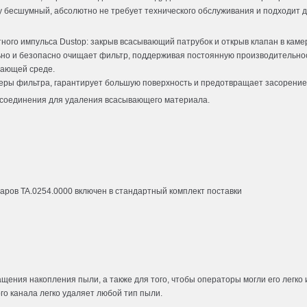
у бесшумный, абсолютно не требует технического обслуживания и подходит 
ого импульса Dustop: закрыв всасывающий патрубок и открыв клапан в каме
ьно и безопасно очищает фильтр, поддерживая постоянную производительно
жающей среде.
ры фильтра, гарантирует большую поверхность и предотвращает засорение
тсоединения для удаления всасывающего материала.
аров TA.0254.0000 включен в стандартный комплект поставки
ения накопления пыли, а также для того, чтобы операторы могли его легко 
го канала легко удаляет любой тип пыли.