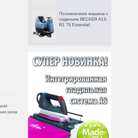
Поломоечная машина с
сиденьем BECKER A13-
R1 75 Essential
ьшая
ния риска