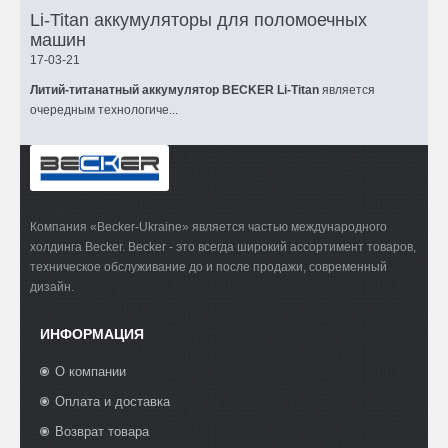
Li-Titan аккумуляторы для поломоечных
машин
17-03-21
Литий-титанатный аккумулятор BECKER Li-Titan
является
очередным технологиче...
Компания «Becker-Ukraine» является частью международного
холдинга Becker. Becker - это всегда широкий ассортимент товаров,
техническое обслуживание до и после продажи, современный
дизайн.
ИНФОРМАЦИЯ
О компании
Оплата и доставка
Возврат товара