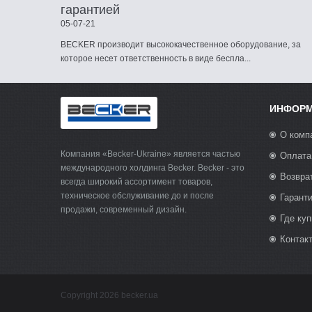
гарантией
05-07-21
BECKER производит высококачественное оборудование, за
которое несет ответственность в виде беспла...
ИНФОР
О комп
Компания «Becker-Ukraine» является частью
Оплата
международного холдинга Becker. Becker - это
Возвра
всегда широкий ассортимент товаров,
техническое обслуживание до и после
Гарант
продажи, современный дизайн.
Где куп
Контак
Copyright 2026 becker.ua