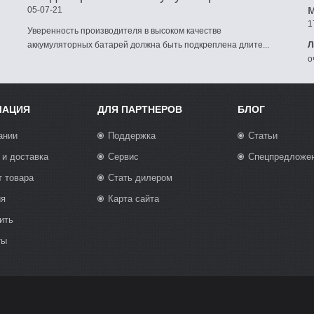
05-07-21
1
Уверенность производителя в высоком качестве
аккумуляторных батарей должна быть подкреплена длите...
Л
о
МАЦИЯ
ДЛЯ ПАРТНЕРОВ
БЛОГ
ании
Поддержка
Статьи
 и доставка
Сервис
Спецпредложе
т товара
Стать дилером
ия
Карта сайта
ить
ты