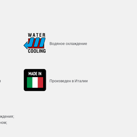
Водяное охлаждение
я
Произведен в Италии
аждения;
ном;