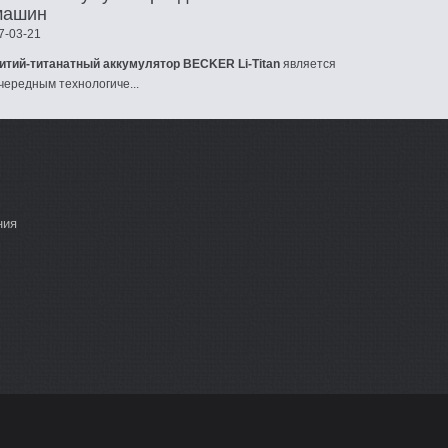
машин
7-03-21
итий-титанатный аккумулятор BECKER Li-Titan
является
чередным технологиче...
ния