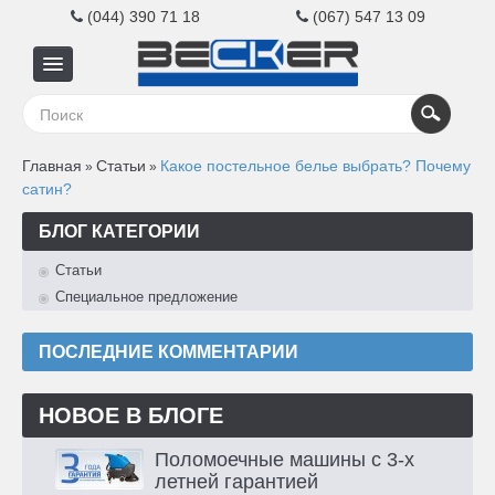
(044) 390 71 18
(067) 547 13 09
Главная
Главная
Статьи
Какое постельное белье выбрать? Почему
»
»
Для
сатин?
бизнеса
БЛОГ КАТЕГОРИИ
Статьи
Для
Специальное предложение
дома
ПОСЛЕДНИЕ КОММЕНТАРИИ
Контакты
НОВОЕ В БЛОГЕ
Поломоечные машины с 3-х
летней гарантией