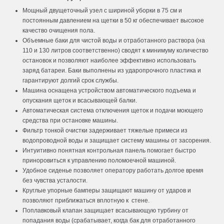
Мощный двущеточный узел с шириной уборки в 75 см и
постоянным давлением на щетки в 50 кг обеспечивает высокое
качество очищения пола.
Объемные баки для чистой воды и отработанного раствора (на
110 и 130 литров соответственно) сводят к минимуму количество
остановок и позволяют наиболее эффективно использовать
заряд батареи. Баки выполнены из ударопрочного пластика и
гарантируют долгий срок службы.
Машина оснащена устройством автоматического подъема и
опускания щеток и всасывающей балки.
Автоматическая система отключения щеток и подачи моющего
средства при остановке машины.
Фильтр тонкой очистки задерживает тяжелые примеси из
водопроводной воды и защищает систему машины от засорения.
Интуитивно понятная контрольная панель помогает быстро
приноровиться к управлению поломоечной машиной.
Удобное сиденье позволяет оператору работать долгое время
без чувства усталости.
Круглые упорные бамперы защищают машину от ударов и
позволяют приближаться вплотную к стене.
Поплавковый клапан защищает всасывающую турбину от
попадания воды (срабатывает, когда бак для отработанного