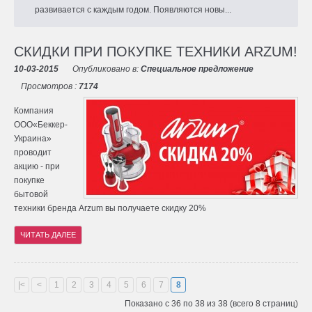
развивается с каждым годом. Появляются новы...
СКИДКИ ПРИ ПОКУПКЕ ТЕХНИКИ ARZUM!
10-03-2015
Опубликовано в:
Специальное предложение
Просмотров :
7174
Компания
ООО«Беккер-
Украина»
проводит
акцию - при
покупке
бытовой
техники бренда Arzum вы получаете скидку 20%
ЧИТАТЬ ДАЛЕЕ
|<
<
1
2
3
4
5
6
7
8
Показано с 36 по 38 из 38 (всего 8 страниц)