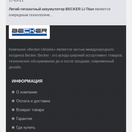
17-03-21
Литий-титанатный аккумулятор BECKER Li-Titan
является
очередным технологиче...
Компания «Becker-Ukraine» является частью международного
холдинга Becker. Becker - это всегда широкий ассортимент товаров,
техническое обслуживание до и после продажи, современный
дизайн.
ИНФОРМАЦИЯ
О компании
Оплата и доставка
Возврат товара
Гарантия
Где купить