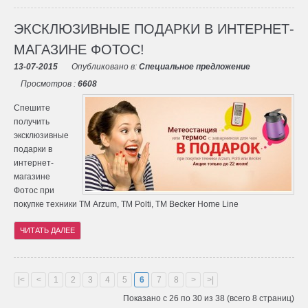
ЭКСКЛЮЗИВНЫЕ ПОДАРКИ В ИНТЕРНЕТ-
МАГАЗИНЕ ФОТОС!
13-07-2015
Опубликовано в:
Специальное предложение
Просмотров :
6608
Спешите
получить
эксклюзивные
подарки в
интернет-
магазине
Фотос при
покупке техники ТМ Arzum, TM Polti, TM Becker Home Line
ЧИТАТЬ ДАЛЕЕ
|<
<
1
2
3
4
5
6
7
8
>
>|
Показано с 26 по 30 из 38 (всего 8 страниц)